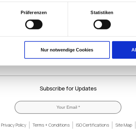
Präferenzen
Statistiken
LinkedIn
X
YouTube
Facebook
RSS
Slack
(formerly
Twitter)
Nur notwendige Cookies
A
Subscribe for Updates
Privacy Policy
Terms + Conditions
ISO Certifications
Site Map