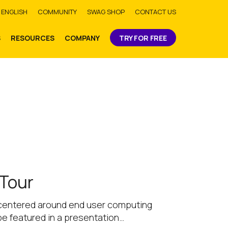
bmit
ENGLISH
COMMUNITY
SWAG SHOP
CONTACT US
S
RESOURCES
COMPANY
TRY FOR FREE
 Tour
s centered around end user computing
 be featured in a presentation…