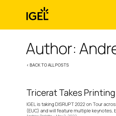
Skip
to
content
Author: Andr
< BACK TO ALL POSTS
Tricerat Takes Printin
IGEL is taking DISRUPT 2022 on Tour acros
(EUC) and will feature multiple keynotes, 
Andrew Parlette
•
May 2, 2022