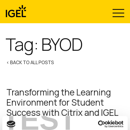
Skip
to
content
Tag:
BYOD
< BACK TO ALL POSTS
Transforming the Learning
Environment for Student
TEST
Success with Citrix and IGEL
Shift from survive to thrive with an on-campus and