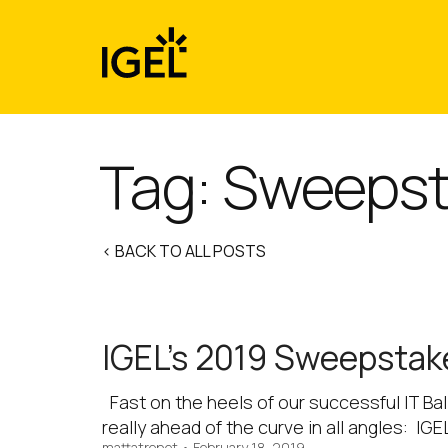
Skip
to
content
Tag:
Sweepst
< BACK TO ALL POSTS
IGEL’s 2019 Sweepstakes
Fast on the heels of our successful IT Bal
really ahead of the curve in all angles: IG
mattatrenet
•
February 18, 2019