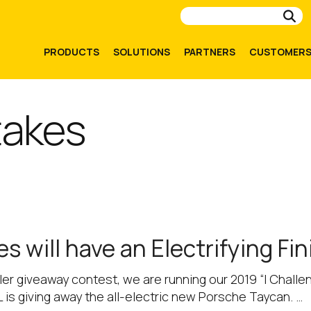
Su
PRODUCTS
SOLUTIONS
PARTNERS
CUSTOMER
akes
 will have an Electrifying Fin
ler giveaway contest, we are running our 2019 “I Chall
EL is giving away the all-electric new Porsche Taycan. …