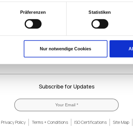
Präferenzen
Statistiken
LinkedIn
X
YouTube
Facebook
RSS
Slack
(formerly
Twitter)
Nur notwendige Cookies
A
Subscribe for Updates
Privacy Policy
Terms + Conditions
ISO Certifications
Site Map