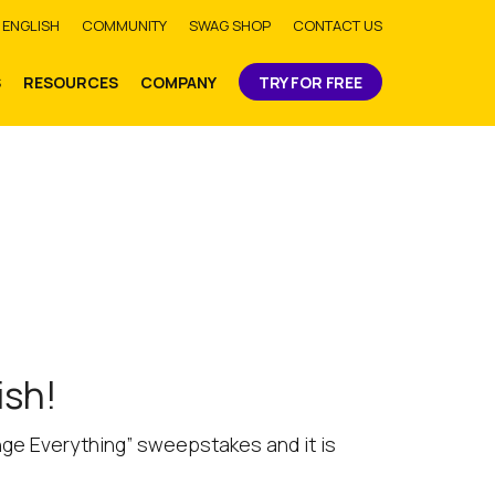
bmit
ENGLISH
COMMUNITY
SWAG SHOP
CONTACT US
S
RESOURCES
COMPANY
TRY FOR FREE
ish!
enge Everything” sweepstakes and it is