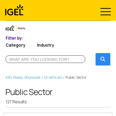
Skip
to
content
Filter by:
Category
Industry
Submi
IGEL Ready Showcase
All Verticals
Public Sector
Public Sector
127 Results